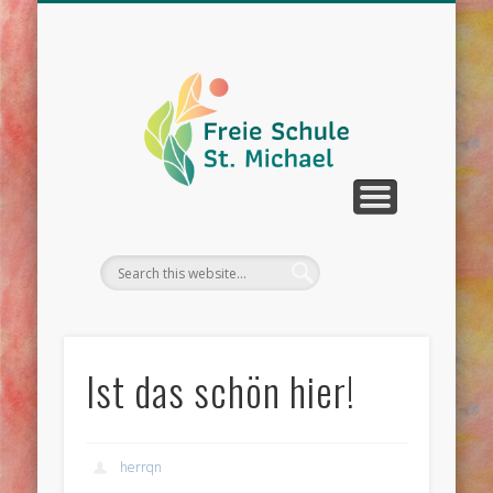
WIR ÜBER UNS
UNTERRICHT
SCHULLEBEN
DOWNLOAD
KONTAKT
TERMINE
Ist das schön hier!
herrqn