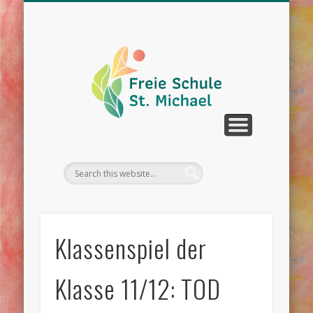
WIR ÜBER UNS
UNTERRICHT
SCHULLEBEN
DOWNLOAD
KONTAKT
TERMINE
Klassenspiel der
Klasse 11/12: TOD