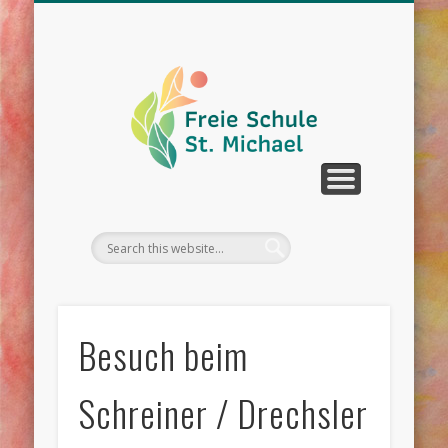
WIR ÜBER UNS
UNTERRICHT
SCHULLEBEN
DOWNLOAD
KONTAKT
TERMINE
Besuch beim
Schreiner / Drechsler