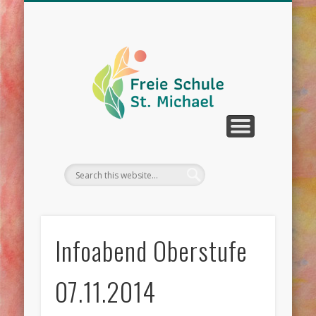
WIR ÜBER UNS
UNTERRICHT
SCHULLEBEN
DOWNLOAD
KONTAKT
TERMINE
Infoabend Oberstufe
07.11.2014