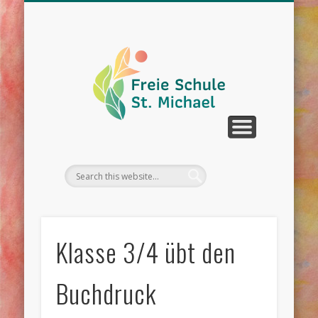
WIR ÜBER UNS
UNTERRICHT
SCHULLEBEN
DOWNLOAD
KONTAKT
TERMINE
Klasse 3/4 übt den
Buchdruck