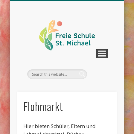
WIR ÜBER UNS
UNTERRICHT
SCHULLEBEN
DOWNLOAD
KONTAKT
TERMINE
Flohmarkt
Hier bieten Schüler, Eltern und