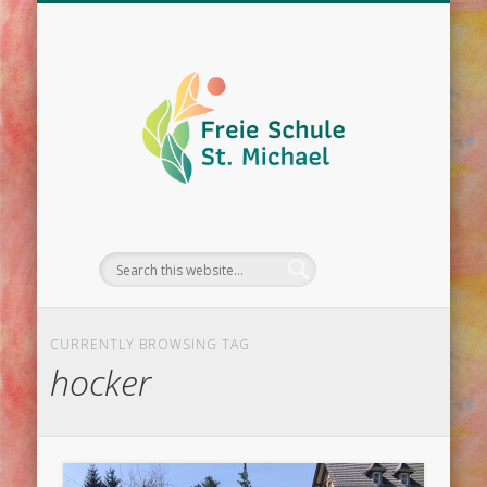
WIR ÜBER UNS
UNTERRICHT
SCHULLEBEN
DOWNLOAD
KONTAKT
TERMINE
CURRENTLY BROWSING TAG
hocker