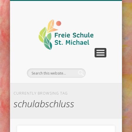
WIR ÜBER UNS
UNTERRICHT
SCHULLEBEN
DOWNLOAD
KONTAKT
TERMINE
CURRENTLY BROWSING TAG
schulabschluss