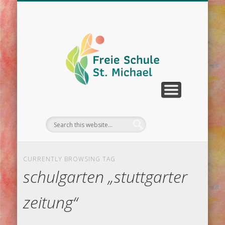
WIR ÜBER UNS
UNTERRICHT
SCHULLEBEN
DOWNLOAD
KONTAKT
TERMINE
CURRENTLY BROWSING TAG
schulgarten „stuttgarter
zeitung“