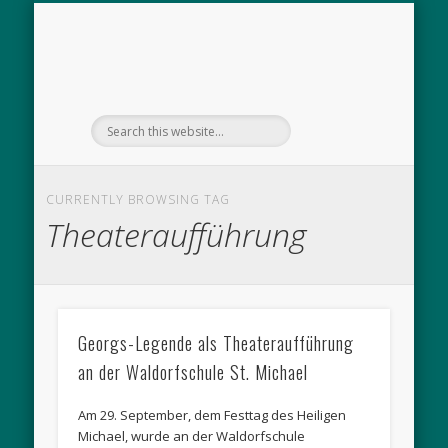
WIR ÜBER UNS
UNTERRICHT
SCHULLEBEN
DOWNLOAD
KONTAKT
TERMINE
CURRENTLY BROWSING TAG
Theateraufführung
Georgs-Legende als Theateraufführung
an der Waldorfschule St. Michael
Am 29. September, dem Festtag des Heiligen
Michael, wurde an der Waldorfschule