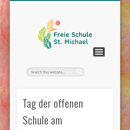
WIR ÜBER UNS
UNTERRICHT
SCHULLEBEN
DOWNLOAD
KONTAKT
TERMINE
Tag der offenen
Schule am