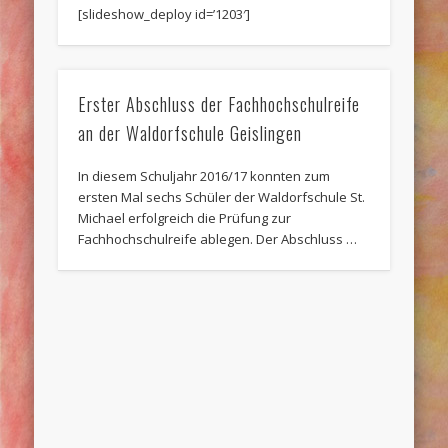
[slideshow_deploy id=’1203′]
Erster Abschluss der Fachhochschulreife
an der Waldorfschule Geislingen
In diesem Schuljahr 2016/17 konnten zum
ersten Mal sechs Schüler der Waldorfschule St.
Michael erfolgreich die Prüfung zur
Fachhochschulreife ablegen. Der Abschluss …
Frühlingsbazar & Tag der offenen Schule
am 26.03.2017
Am 26. März 2017 findet unser diesjähriger
Frühlingsbazar mit Tag der offenen Tür statt.
Von 11.00 bis 17.00 Uhr bieten wir Ihnen …