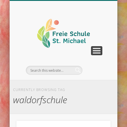
WIR ÜBER UNS
UNTERRICHT
SCHULLEBEN
DOWNLOAD
KONTAKT
TERMINE
CURRENTLY BROWSING TAG
waldorfschule